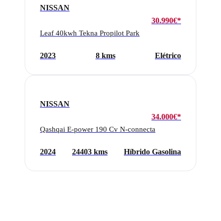
NISSAN
30.990€*
Leaf 40kwh Tekna Propilot Park
2023
8 kms
Elétrico
NISSAN
34.000€*
Qashqai E-power 190 Cv N-connecta
2024
24403 kms
Híbrido Gasolina