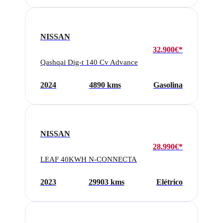
NISSAN
32.900€*
Qashqai Dig-t 140 Cv Advance
2024
4890 kms
Gasolina
NISSAN
28.990€*
LEAF 40KWH N-CONNECTA
2023
29903 kms
Elétrico